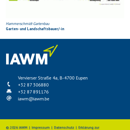
Hammerschmidt Gartenbau
Garten- und Landschaftsbauer/-in
Vervierser Straße 4a, B-4700 Eupen
+32 87 306880
+32 87 891176
iawm
@
iawm.be
© 2026 IAWM |
Impressum
|
Datenschutz
|
Erklärung zur