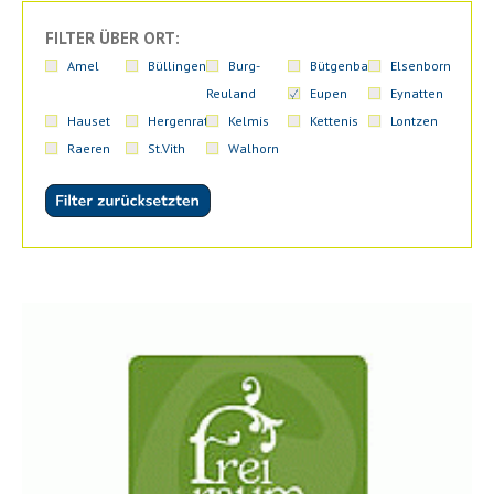
FILTER ÜBER ORT:
Amel
Büllingen
Burg-
Bütgenbach
Elsenborn
Reuland
Eupen
Eynatten
Hauset
Hergenrath
Kelmis
Kettenis
Lontzen
Raeren
St.Vith
Walhorn