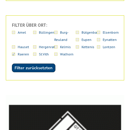
FILTER ÜBER ORT:
Amel
Büllingen
Burg-
Bütgenbach
Elsenborn
Reuland
Eupen
Eynatten
Hauset
Hergenrath
Kelmis
Kettenis
Lontzen
Raeren
St.Vith
Walhorn