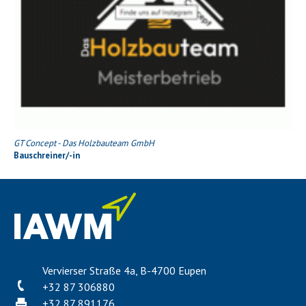
GT Concept - Das Holzbauteam GmbH
Bauschreiner/-in
Vervierser Straße 4a, B-4700 Eupen
+32 87 306880
+32 87 891176