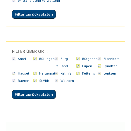
Wirtschaft und Verwaltung
FILTER ÜBER ORT:
Amel
Büllingen
Burg-
Bütgenbach
Elsenborn
Reuland
Eupen
Eynatten
Hauset
Hergenrath
Kelmis
Kettenis
Lontzen
Raeren
St.Vith
Walhorn