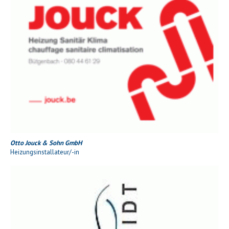
Otto Jouck & Sohn GmbH
Heizungsinstallateur/-in