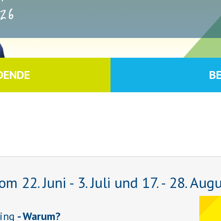
26
DENDE
B
22. Juni - 3. Juli und 17. - 28. Aug
ing
- Warum?