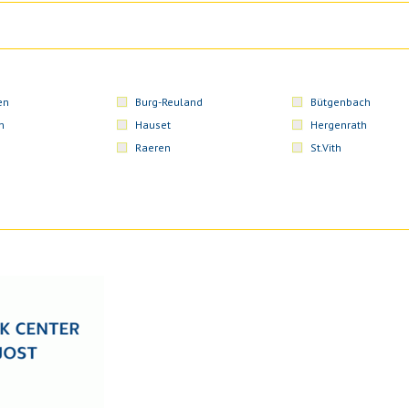
en
Burg-Reuland
Bütgenbach
n
Hauset
Hergenrath
Raeren
St.Vith