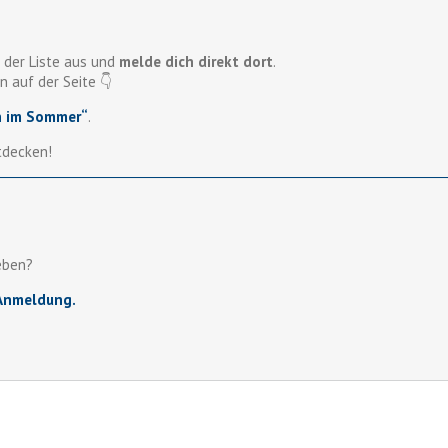
 der Liste aus und
melde dich direkt dort
.
n auf der Seite 👇
n im Sommer“
.
tdecken!
eben?
-Anmeldung.