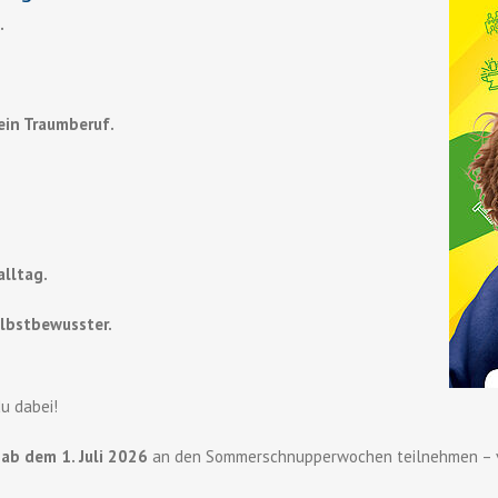
.
dein Traumberuf.
lltag.
lbstbewusster.
du dabei!
u
ab dem 1. Juli 2026
an den Sommerschnupperwochen teilnehmen – v