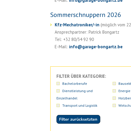
E-Mail:
info
@
garage-bongartz.be
Sommerschnuppern 2026
Kfz-Mechatroniker/-in
(möglich vom 22. 
Ansprechpartner: Patrick Bongartz
Tel: +32 80/34 92 90
E-Mail:
info
@
garage-bongartz.be
FILTER ÜBER KATEGORIE:
Bachelorberufe
Bausekt
Dienstleistung und
Energie
Einzelhandel
Holzber
Transport und Logistik
Wirtsch