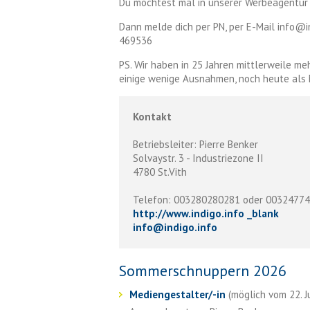
Du möchtest mal in unserer Werbeagentu
Dann melde dich per PN, per E-Mail info@in
469536
PS. Wir haben in 25 Jahren mittlerweile meh
einige wenige Ausnahmen, noch heute als 
Kontakt
Betriebsleiter: Pierre Benker
Solvaystr. 3 - Industriezone II
4780 St.Vith
Telefon: 003280280281 oder 0032477
http://www.indigo.info _blank
info
@
indigo.info
Sommerschnuppern 2026
Mediengestalter/-in
(möglich vom 22. Ju