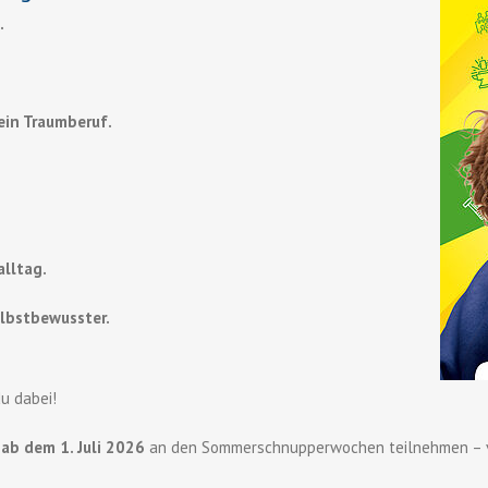
.
dein Traumberuf.
lltag.
lbstbewusster.
du dabei!
u
ab dem 1. Juli 2026
an den Sommerschnupperwochen teilnehmen – v