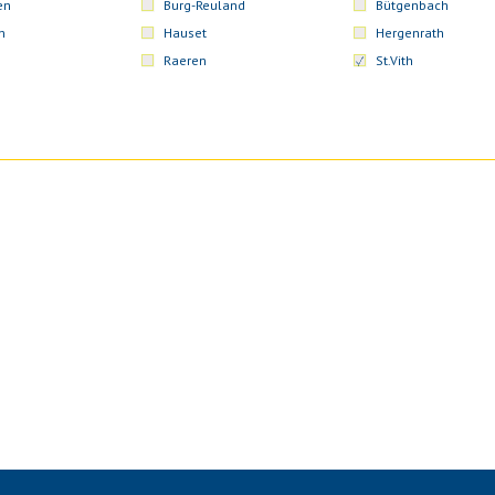
en
Burg-Reuland
Bütgenbach
n
Hauset
Hergenrath
Raeren
St.Vith