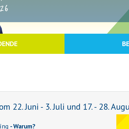
26
DENDE
B
22. Juni - 3. Juli und 17. - 28. Aug
ing
- Warum?