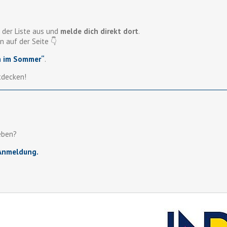
 der Liste aus und
melde dich direkt dort
.
n auf der Seite 👇
n im Sommer“
.
tdecken!
eben?
-Anmeldung.