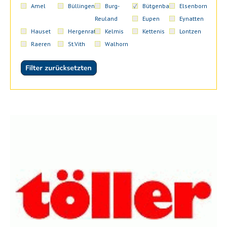
Amel
Büllingen
Burg-
Bütgenbach
Elsenborn
Reuland
Eupen
Eynatten
Hauset
Hergenrath
Kelmis
Kettenis
Lontzen
Raeren
St.Vith
Walhorn