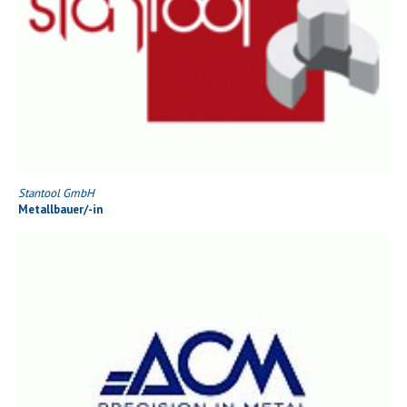
Stantool GmbH
Metallbauer/-in