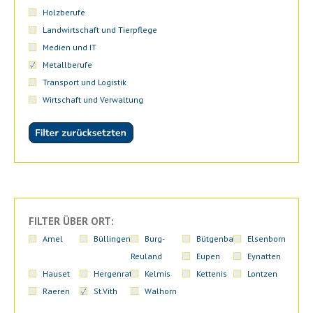
Holzberufe
Landwirtschaft und Tierpflege
Medien und IT
Metallberufe
Transport und Logistik
Wirtschaft und Verwaltung
FILTER ÜBER ORT:
Amel
Büllingen
Burg-
Bütgenbach
Elsenborn
Reuland
Eupen
Eynatten
Hauset
Hergenrath
Kelmis
Kettenis
Lontzen
Raeren
St.Vith
Walhorn