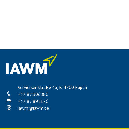
Vervierser Straße 4a, B-4700 Eupen
+32 87 306880
+32 87 891176
iawm
@
iawm.be