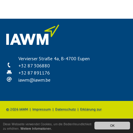
Vervierser Straße 4a, B-4700 Eupen
+32 87 306880
+32 87 891176
iawm
@
iawm.be
© 2026 IAWM |
Impressum
|
Datenschutz
|
Erklärung zur
Diese Webseite verwendet Cookies, um die Bedienfreundlichkeit
OK
Barrierefreiheit
|
Beschwerdemanagement
zu erhöhen.
Weitere Informationen.