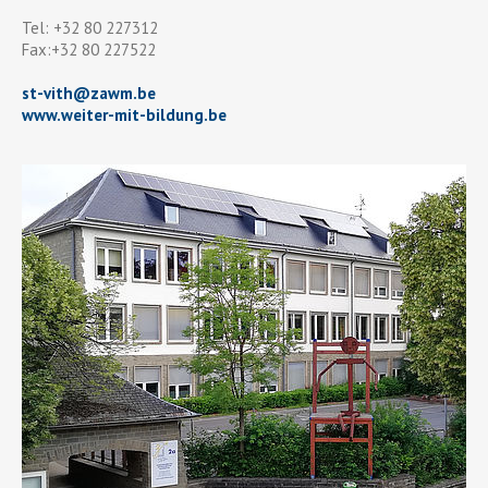
Tel: +32 80 227312
Fax:+32 80 227522
st-vith
@
zawm.be
www.weiter-mit-bildung.be