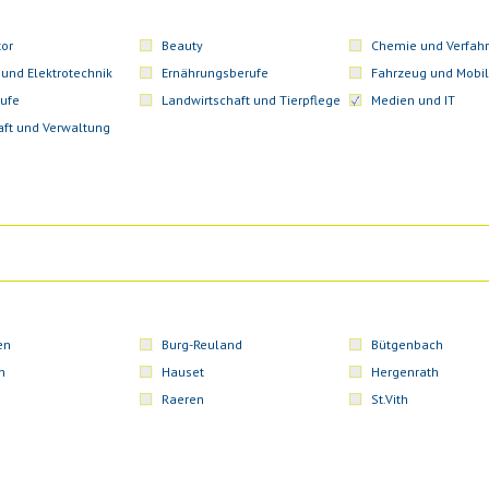
or
Beauty
Chemie und Verfahr
 und Elektrotechnik
Ernährungsberufe
Fahrzeug und Mobil
ufe
Landwirtschaft und Tierpflege
Medien und IT
aft und Verwaltung
en
Burg-Reuland
Bütgenbach
n
Hauset
Hergenrath
Raeren
St.Vith