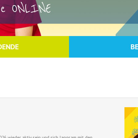
rse ONLINE
DENDE
B
026 wieder aktiv sein und sich langsam mit den