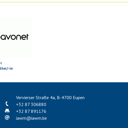
H
ter/-in
Vervierser Straße 4a, B-4700 Eupen
+32 87 306880
+32 87 891176
iawm
@
iawm.be