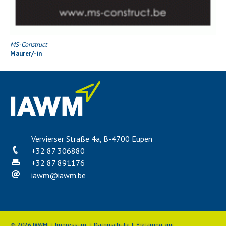
MS-Construct
Maurer/-in
Vervierser Straße 4a, B-4700 Eupen
+32 87 306880
+32 87 891176
iawm
@
iawm.be
© 2026 IAWM |
Impressum
|
Datenschutz
|
Erklärung zur