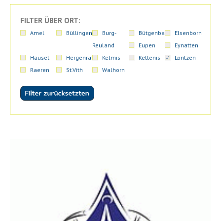
FILTER ÜBER ORT:
Amel
Büllingen
Burg-
Bütgenbach
Elsenborn
Reuland
Eupen
Eynatten
Hauset
Hergenrath
Kelmis
Kettenis
Lontzen
Raeren
St.Vith
Walhorn