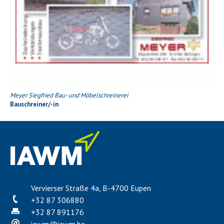
Meyer Siegfried Bau- und Möbelschreinerei
Bauschreiner/-in
Vervierser Straße 4a, B-4700 Eupen
+32 87 306880
+32 87 891176