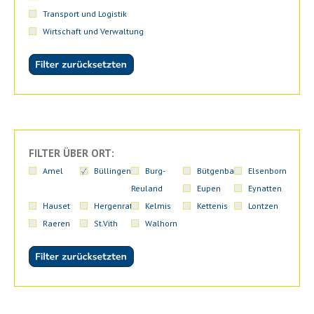
Transport und Logistik
Wirtschaft und Verwaltung
FILTER ÜBER ORT:
Amel
Büllingen
Burg-
Bütgenbach
Elsenborn
Reuland
Eupen
Eynatten
Hauset
Hergenrath
Kelmis
Kettenis
Lontzen
Raeren
St.Vith
Walhorn