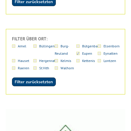
FILTER ÜBER ORT:
Amel
Büllingen
Burg-
Bütgenbach
Elsenborn
Reuland
Eupen
Eynatten
Hauset
Hergenrath
Kelmis
Kettenis
Lontzen
Raeren
St.Vith
Walhorn