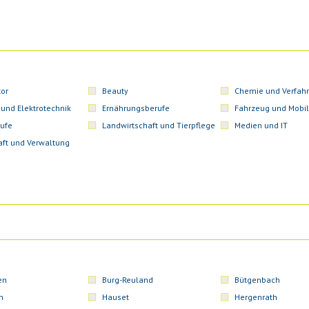
or
Beauty
Chemie und Verfahr
 und Elektrotechnik
Ernährungsberufe
Fahrzeug und Mobil
ufe
Landwirtschaft und Tierpflege
Medien und IT
aft und Verwaltung
en
Burg-Reuland
Bütgenbach
n
Hauset
Hergenrath