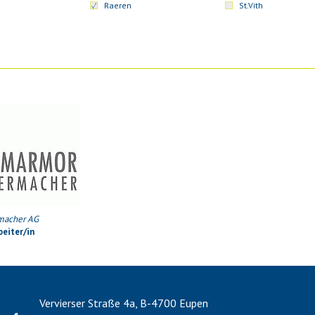
Raeren
St.Vith
macher AG
eiter/in
Vervierser Straße 4a, B-4700 Eupen