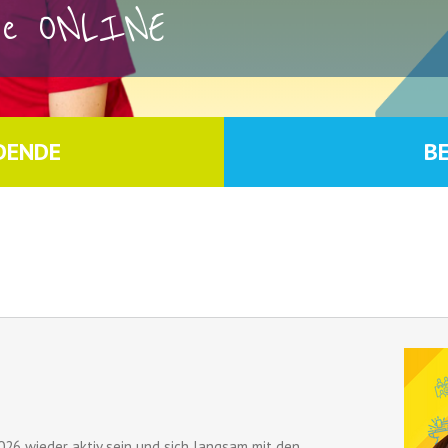
rse ONLINE
DENDE
B
026 wieder aktiv sein und sich langsam mit den