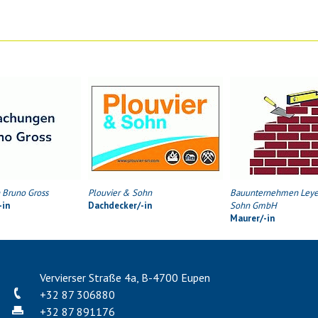
Bruno Gross
Plouvier & Sohn
Bauunternehmen Leye
-in
Dachdecker/-in
Sohn GmbH
Maurer/-in
Vervierser Straße 4a, B-4700 Eupen
+32 87 306880
+32 87 891176