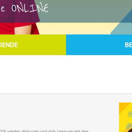
rse ONLINE
DENDE
B
026 wieder aktiv sein und sich langsam mit den