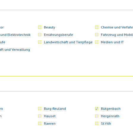
or
Beauty
Chemie und Verfahr
 und Elektrotechnik
Ernährungsberufe
Fahrzeug und Mobil
ufe
Landwirtschaft und Tierpflege
Medien und IT
aft und Verwaltung
en
Burg-Reuland
Bütgenbach
n
Hauset
Hergenrath
Raeren
St.Vith