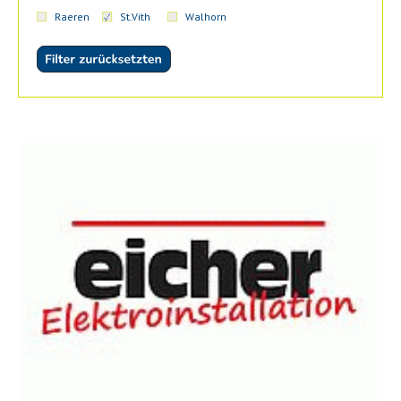
Raeren
St.Vith
Walhorn