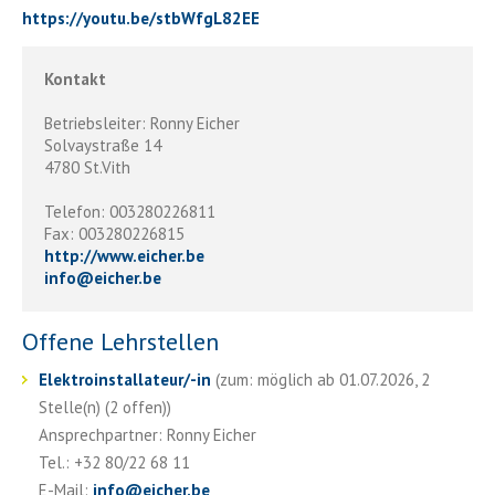
https://youtu.be/stbWfgL82EE
Kontakt
Betriebsleiter: Ronny Eicher
Solvaystraße 14
4780 St.Vith
Telefon: 003280226811
Fax: 003280226815
http://www.eicher.be
info
@
eicher.be
Offene Lehrstellen
Elektroinstallateur/-in
(zum: möglich ab 01.07.2026, 2
Stelle(n) (2 offen))
Ansprechpartner: Ronny Eicher
Tel.: +32 80/22 68 11
E-Mail:
info
@
eicher.be