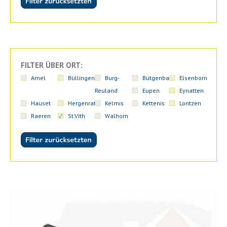
FILTER ÜBER ORT:
Amel
Büllingen
Burg-
Bütgenbach
Elsenborn
Reuland
Eupen
Eynatten
Hauset
Hergenrath
Kelmis
Kettenis
Lontzen
Raeren
St.Vith
Walhorn