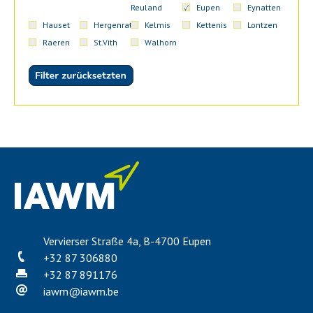
Reuland
Eupen
Eynatten
Hauset
Hergenrath
Kelmis
Kettenis
Lontzen
Raeren
St.Vith
Walhorn
Vervierser Straße 4a, B-4700 Eupen
+32 87 306880
+32 87 891176
iawm
@
iawm.be