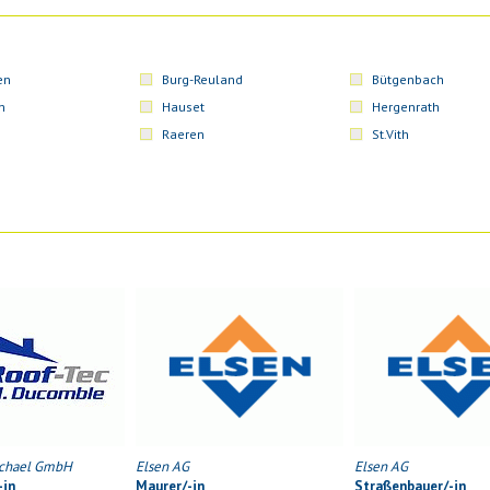
en
Burg-Reuland
Bütgenbach
n
Hauset
Hergenrath
Raeren
St.Vith
chael GmbH
Elsen AG
Elsen AG
-in
Maurer/-in
Straßenbauer/-in