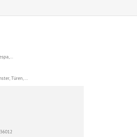
spa,...
er, Türen, ...
436012