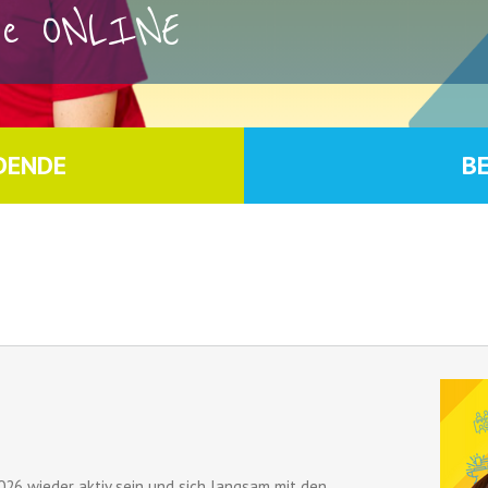
rse ONLINE
DENDE
B
026 wieder aktiv sein und sich langsam mit den