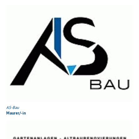
AS-Bau
Maurer/-in