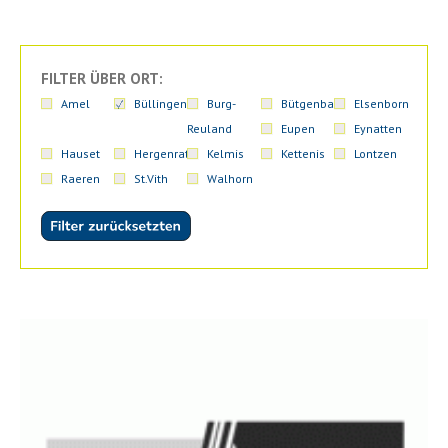
FILTER ÜBER ORT:
Amel
Büllingen
Burg-
Bütgenbach
Elsenborn
Reuland
Eupen
Eynatten
Hauset
Hergenrath
Kelmis
Kettenis
Lontzen
Raeren
St.Vith
Walhorn