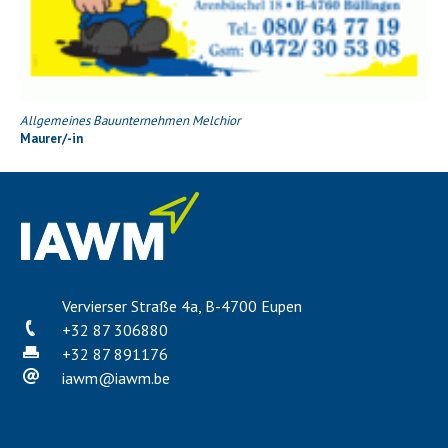
Allgemeines Bauunternehmen Melchior
Maurer/-in
Vervierser Straße 4a, B-4700 Eupen
+32 87 306880
+32 87 891176
iawm
@
iawm.be