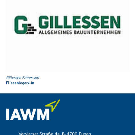
Gillessen Frères sprl
Fliesenleger/-in
Vervierser Straße 4a, B-4700 Eupen