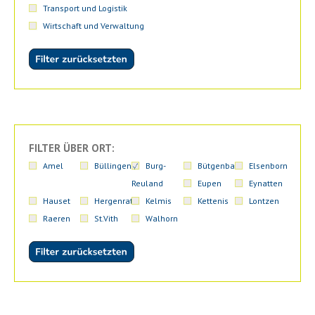
Transport und Logistik
Wirtschaft und Verwaltung
FILTER ÜBER ORT:
Amel
Büllingen
Burg-
Bütgenbach
Elsenborn
Reuland
Eupen
Eynatten
Hauset
Hergenrath
Kelmis
Kettenis
Lontzen
Raeren
St.Vith
Walhorn