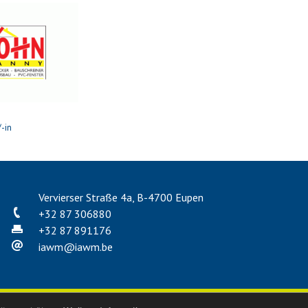
-in
Vervierser Straße 4a, B-4700 Eupen
+32 87 306880
+32 87 891176
iawm
@
iawm.be
ärung zur Barrierefreiheit
|
Beschwerdemanagement