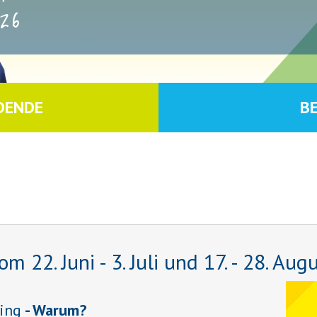
26
DENDE
B
22. Juni - 3. Juli und 17. - 28. Aug
ing
- Warum?