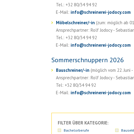
Tel.: +32 80/34 94 92
E-Mail:
info
@
schreinerei-jodocy.com
Möbelschreiner/-in
(zum: möglich ab 01.
Ansprechpartner: Rolf Jodocy - Sebastia
Tel.: +32 80/34 94 92
E-Mail:
info
@
schreinerei-jodocy.com
Sommerschnuppern 2026
Bauschreiner/-in
(möglich vom 22. Juni -
Ansprechpartner: Rolf Jodocy - Sebastia
Tel: +32 80/34 94 92
E-Mail:
info
@
schreinerei-jodocy.com
FILTER ÜBER KATEGORIE:
Bachelorberufe
Bausekt