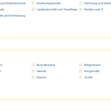
 und Elektrotechnik
Ernährungsberufe
Fahrzeug und Mobil
ufe
Landwirtschaft und Tierpflege
Medien und IT
aft und Verwaltung
en
Burg-Reuland
Bütgenbach
n
Hauset
Hergenrath
Raeren
St.Vith