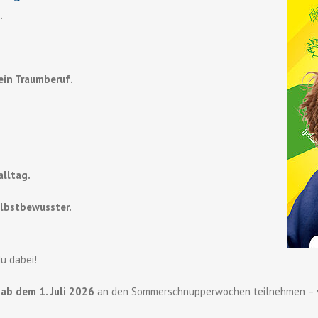
.
dein Traumberuf.
lltag.
lbstbewusster.
du dabei!
u
ab dem 1. Juli 2026
an den Sommerschnupperwochen teilnehmen – v