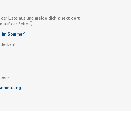
 der Liste aus und
melde dich direkt dort
.
n auf der Seite 👇
n im Sommer“
.
tdecken!
eben?
-Anmeldung.