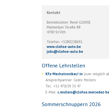
Kontakt
Betriebsleiter: René CLOHSE
Malmedyer Straße 88
4780 St.Vith
Telefon: +3280228691
www.clohse-auto.be
jobs
@
clohse-auto.be
Offene Lehrstellen
Kfz-Mechatroniker/-in
(zum: möglich ab 
Ansprechpartner: Cedric Mollers
Tel.: +32 470/29 33 47
E-Mail:
c.mollers
@
clohse.mercedez-b
Sommerschnuppern 2026