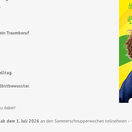
.
dein Traumberuf.
lltag.
lbstbewusster.
du dabei!
u
ab dem 1. Juli 2026
an den Sommerschnupperwochen teilnehmen – v