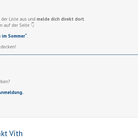
 der Liste aus und
melde dich direkt dort
.
n auf der Seite 👇
n im Sommer“
.
tdecken!
eben?
-Anmeldung.
kt Vith