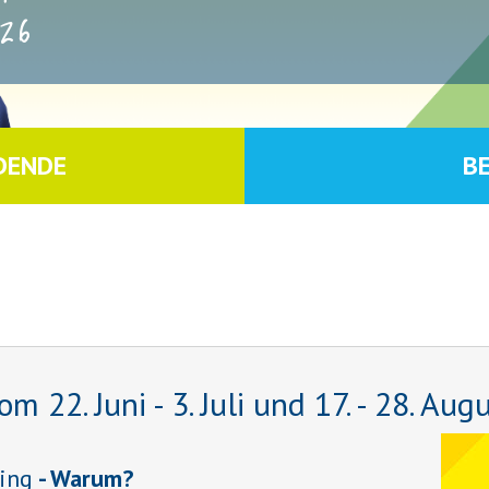
26
DENDE
B
22. Juni - 3. Juli und 17. - 28. Aug
ing
- Warum?