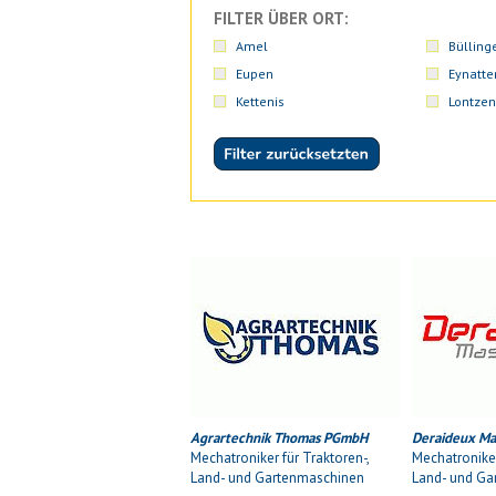
FILTER ÜBER ORT:
Amel
Bülling
Eupen
Eynatte
Kettenis
Lontzen
Agrartechnik Thomas PGmbH
Deraideux Ma
Mechatroniker für Traktoren-,
Mechatroniker
Land- und Gartenmaschinen
Land- und Ga