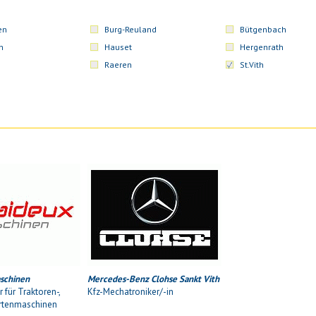
en
Burg-Reuland
Bütgenbach
n
Hauset
Hergenrath
Raeren
St.Vith
schinen
Mercedes-Benz Clohse Sankt Vith
 für Traktoren-,
Kfz-Mechatroniker/-in
rtenmaschinen