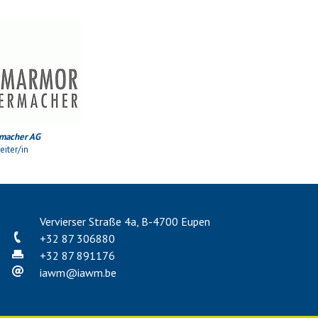
macher AG
iter/in
Vervierser Straße 4a, B-4700 Eupen
+32 87 306880
+32 87 891176
iawm
@
iawm.be