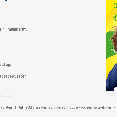
.
dein Traumberuf.
lltag.
lbstbewusster.
du dabei!
u
ab dem 1. Juli 2026
an den Sommerschnupperwochen teilnehmen – v