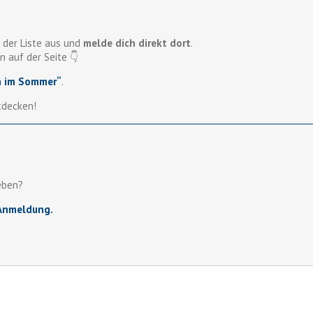
 der Liste aus und
melde dich direkt dort
.
n auf der Seite 👇
n im Sommer“
.
tdecken!
eben?
-Anmeldung.