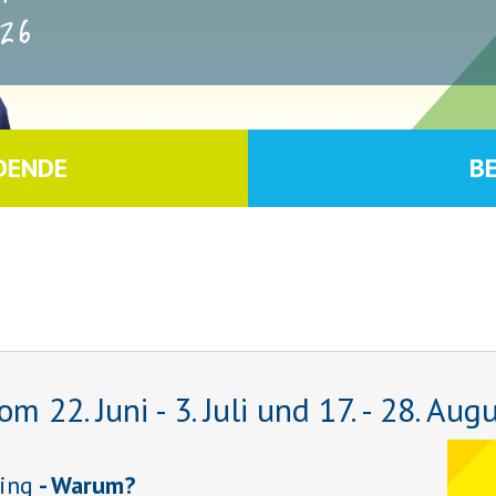
26
DENDE
B
22. Juni - 3. Juli und 17. - 28. Aug
ing
- Warum?