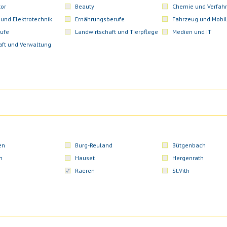
or
Beauty
Chemie und Verfahr
 und Elektrotechnik
Ernährungsberufe
Fahrzeug und Mobil
ufe
Landwirtschaft und Tierpflege
Medien und IT
aft und Verwaltung
en
Burg-Reuland
Bütgenbach
n
Hauset
Hergenrath
Raeren
St.Vith