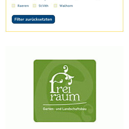
Raeren
St.Vith
Walhorn