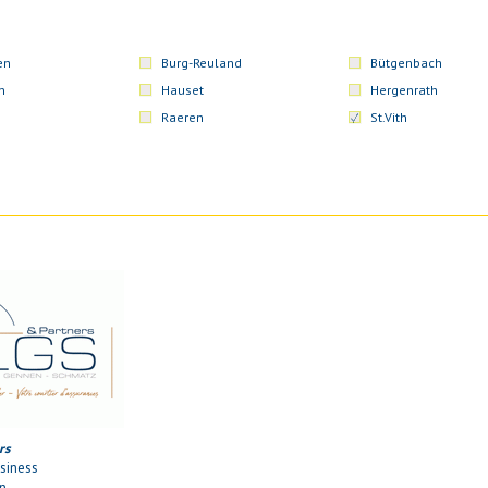
en
Burg-Reuland
Bütgenbach
n
Hauset
Hergenrath
Raeren
St.Vith
rs
siness
on