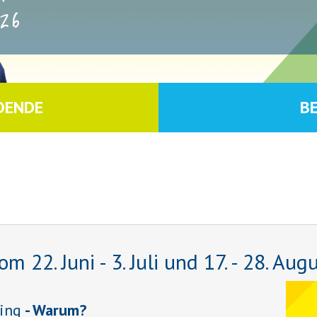
26
DENDE
B
22. Juni - 3. Juli und 17. - 28. Aug
ing
- Warum?