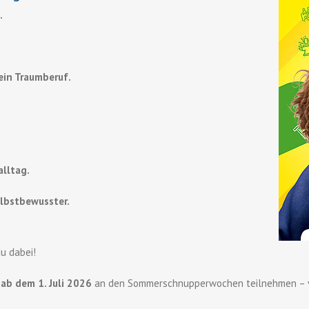
.
dein Traumberuf.
lltag.
lbstbewusster.
du dabei!
u
ab dem 1. Juli 2026
an den Sommerschnupperwochen teilnehmen – v