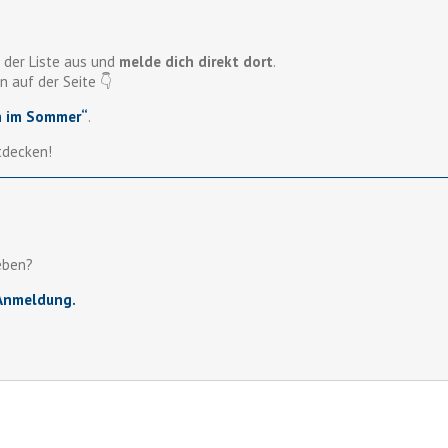
 der Liste aus und
melde dich direkt dort
.
n auf der Seite 👇
n im Sommer“
.
tdecken!
eben?
-Anmeldung.