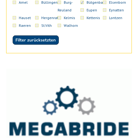
Amel
Büllingen
Burg-
Bütgenbach
Elsenborn
Reuland
Eupen
Eynatten
Hauset
Hergenrath
Kelmis
Kettenis
Lontzen
Raeren
St.Vith
Walhorn