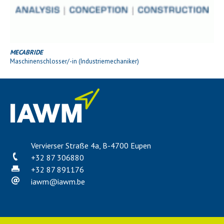
MECABRIDE
Maschinenschlosser/-in (Industriemechaniker)
Vervierser Straße 4a, B-4700 Eupen
+32 87 306880
+32 87 891176
iawm
@
iawm.be