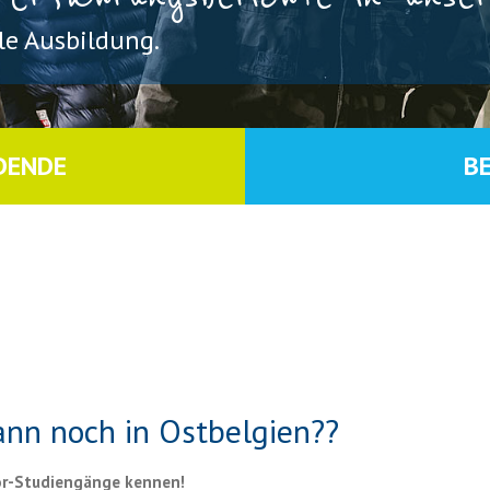
e Ausbildung.
DENDE
B
ann noch in Ostbelgien??
lor-Studiengänge kennen!