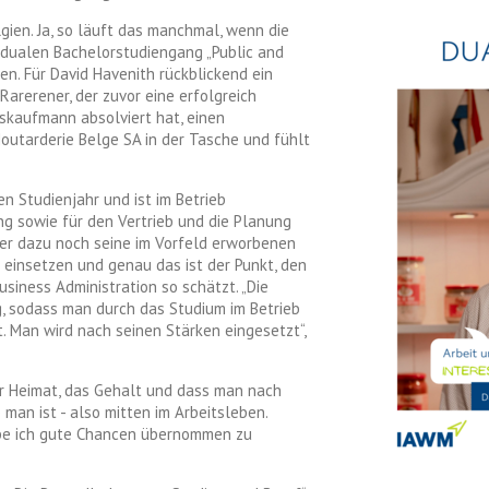
ien. Ja, so läuft das manchmal, wenn die
 dualen Bachelorstudiengang „Public and
n. Für David Havenith rückblickend ein
Rarerener, der zuvor eine erfolgreich
kaufmann absolviert hat, einen
Moutarderie Belge SA in der Tasche und fühlt
en Studienjahr und ist im Betrieb
 sowie für den Vertrieb und die Planung
 er dazu noch seine im Vorfeld erworbenen
einsetzen und genau das ist der Punkt, den
siness Administration so schätzt. „Die
g, sodass man durch das Studium im Betrieb
. Man wird nach seinen Stärken eingesetzt“,
zur Heimat, das Gehalt und dass man nach
man ist - also mitten im Arbeitsleben.
be ich gute Chancen übernommen zu