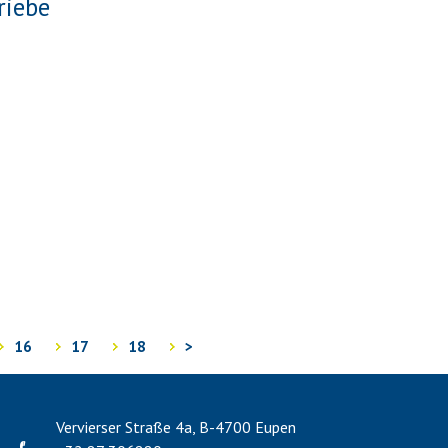
riebe
16
17
18
>
Vervierser Straße 4a, B-4700 Eupen