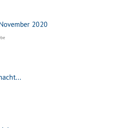
. November 2020
ebe
acht...