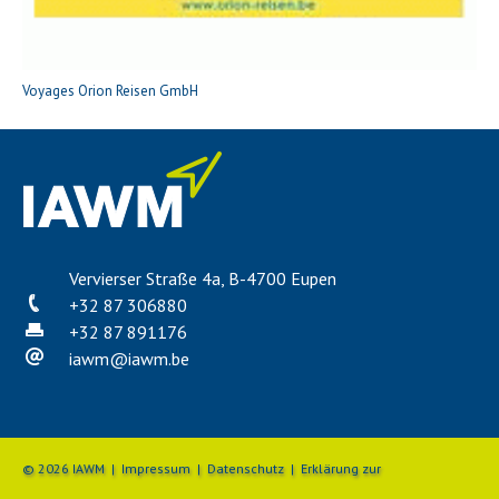
Voyages Orion Reisen GmbH
Vervierser Straße 4a, B-4700 Eupen
+32 87 306880
+32 87 891176
iawm
@
iawm.be
© 2026 IAWM |
Impressum
|
Datenschutz
|
Erklärung zur