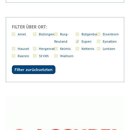
FILTER ÜBER ORT:
Amel
Büllingen
Burg-
Bütgenbach
Elsenborn
Reuland
Eupen
Eynatten
Hauset
Hergenrath
Kelmis
Kettenis
Lontzen
Raeren
St.Vith
Walhorn