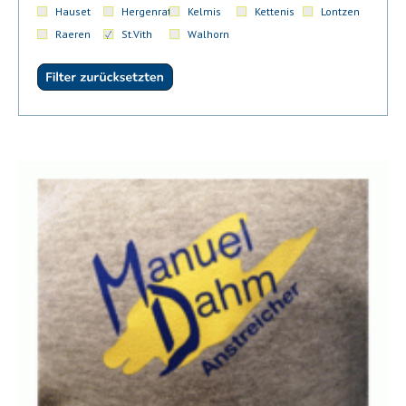
Hauset
Hergenrath
Kelmis
Kettenis
Lontzen
Raeren
St.Vith
Walhorn