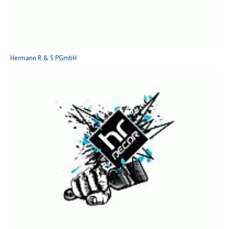
Hermann R & S PGmbH