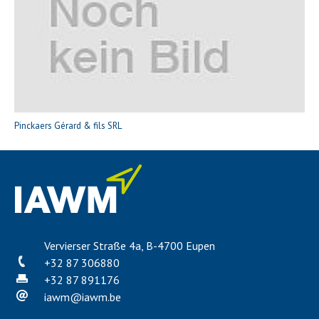
Pinckaers Gérard & fils SRL
Vervierser Straße 4a, B-4700 Eupen
+32 87 306880
+32 87 891176
iawm
@
iawm.be