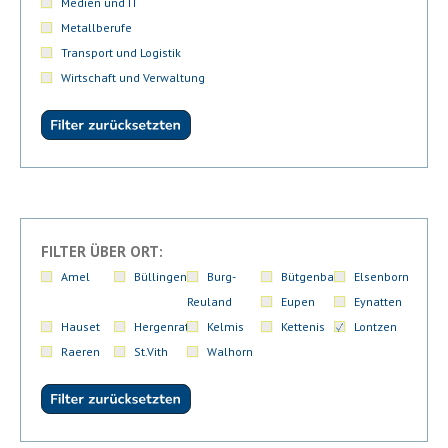
Medien und IT
Metallberufe
Transport und Logistik
Wirtschaft und Verwaltung
FILTER ÜBER ORT:
Amel
Büllingen
Burg-
Bütgenbach
Elsenborn
Reuland
Eupen
Eynatten
Hauset
Hergenrath
Kelmis
Kettenis
Lontzen
Raeren
St.Vith
Walhorn