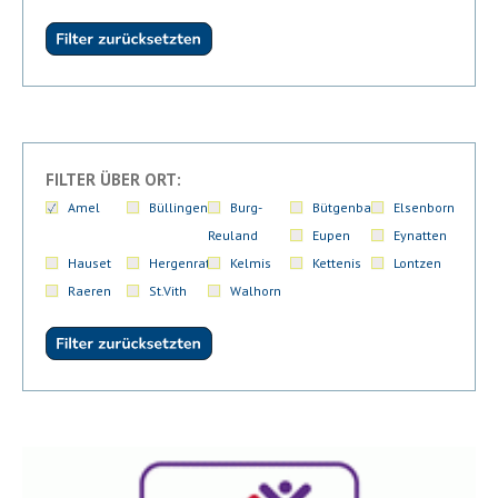
FILTER ÜBER ORT:
Amel
Büllingen
Burg-
Bütgenbach
Elsenborn
Reuland
Eupen
Eynatten
Hauset
Hergenrath
Kelmis
Kettenis
Lontzen
Raeren
St.Vith
Walhorn