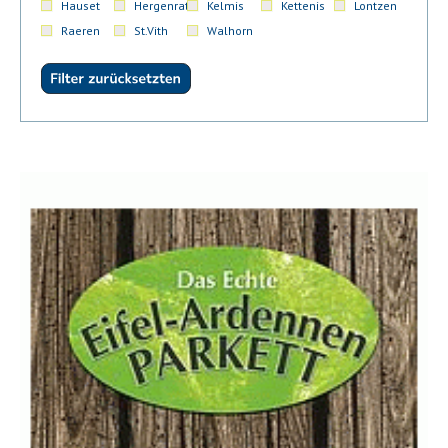
Hauset
Hergenrath
Kelmis
Kettenis
Lontzen
Raeren
St.Vith
Walhorn