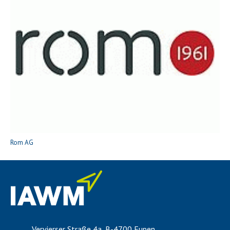
Rom AG
Vervierser Straße 4a, B-4700 Eupen