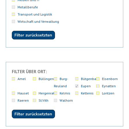
Metallberufe
Transport und Logistik
Wirtschaft und Verwaltung
FILTER ÜBER ORT:
Amel
Büllingen
Burg-
Bütgenbach
Elsenborn
Reuland
Eupen
Eynatten
Hauset
Hergenrath
Kelmis
Kettenis
Lontzen
Raeren
St.Vith
Walhorn