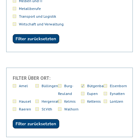
Medien und IT
Metallberufe
Transport und Logistik
Wirtschaft und Verwaltung
FILTER ÜBER ORT:
Amel
Büllingen
Burg-
Bütgenbach
Elsenborn
Reuland
Eupen
Eynatten
Hauset
Hergenrath
Kelmis
Kettenis
Lontzen
Raeren
St.Vith
Walhorn