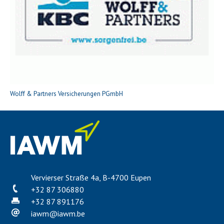
Wolff & Partners Versicherungen PGmbH
Vervierser Straße 4a, B-4700 Eupen
+32 87 306880
+32 87 891176
iawm
@
iawm.be