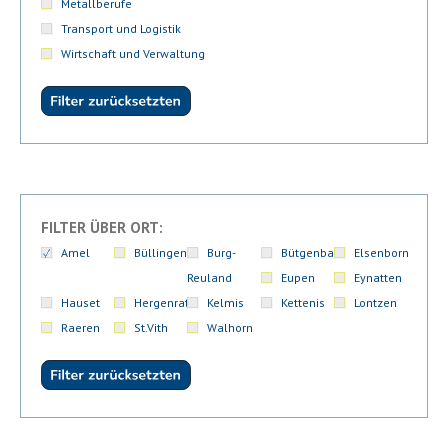
Metallberufe
Transport und Logistik
Wirtschaft und Verwaltung
FILTER ÜBER ORT:
Amel
Büllingen
Burg-
Bütgenbach
Elsenborn
Reuland
Eupen
Eynatten
Hauset
Hergenrath
Kelmis
Kettenis
Lontzen
Raeren
St.Vith
Walhorn