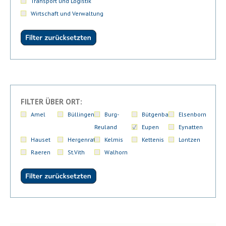
Transport und Logistik
Wirtschaft und Verwaltung
FILTER ÜBER ORT:
Amel
Büllingen
Burg-
Bütgenbach
Elsenborn
Reuland
Eupen
Eynatten
Hauset
Hergenrath
Kelmis
Kettenis
Lontzen
Raeren
St.Vith
Walhorn