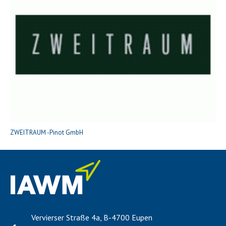
ZWEITRAUM -Pinot GmbH
Vervierser Straße 4a, B-4700 Eupen