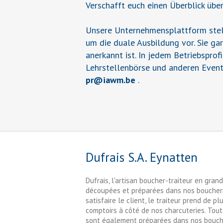
Verschafft euch einen Überblick übe
Unsere Unternehmensplattform stell
um die duale Ausbildung vor. Sie ga
anerkannt ist. In jedem Betriebsprof
Lehrstellenbörse und anderen Event
pr
@
iawm.be
.
Dufrais S.A. Eynatten
Dufrais, l'artisan boucher-traiteur en gran
découpées et préparées dans nos boucheri
satisfaire le client, le traiteur prend de 
comptoirs à côté de nos charcuteries. Toute
sont également préparées dans nos boucher