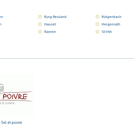
en
Burg-Reuland
Bütgenbach
n
Hauset
Hergenrath
Raeren
St.Vith
Sel et poivre