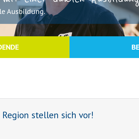
e Ausbildung.
DENDE
B
egion stellen sich vor!