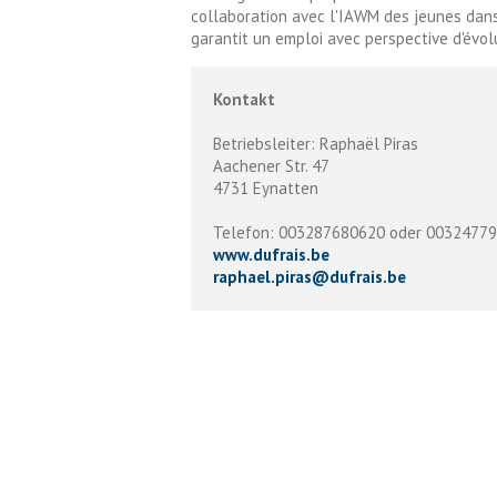
collaboration avec l'IAWM des jeunes dans
garantit un emploi avec perspective d'évolu
Kontakt
Betriebsleiter: Raphaël Piras
Aachener Str. 47
4731 Eynatten
Telefon: 003287680620 oder 0032477
www.dufrais.be
raphael.piras
@
dufrais.be