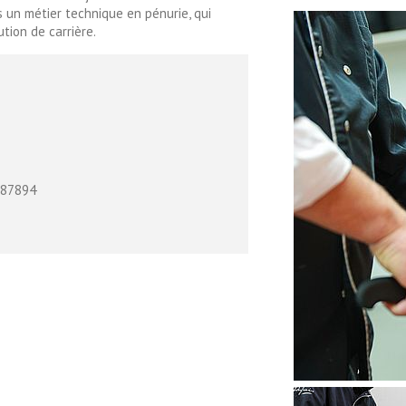
 un métier technique en pénurie, qui
tion de carrière.
987894