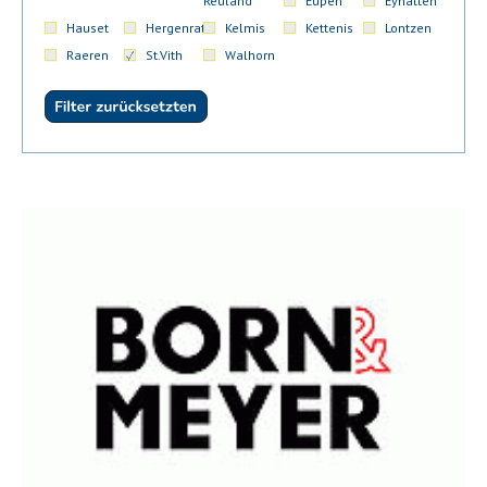
Reuland
Eupen
Eynatten
Hauset
Hergenrath
Kelmis
Kettenis
Lontzen
Raeren
St.Vith
Walhorn