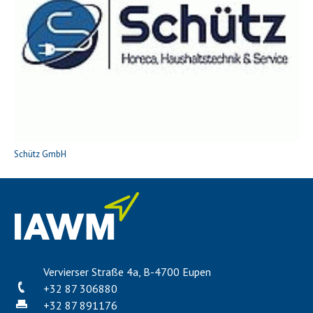
Schütz GmbH
Vervierser Straße 4a, B-4700 Eupen
+32 87 306880
+32 87 891176