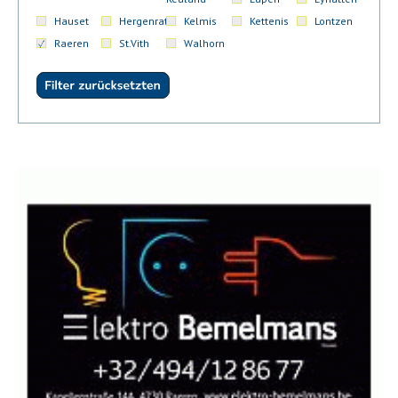
Hauset
Hergenrath
Kelmis
Kettenis
Lontzen
Raeren
St.Vith
Walhorn