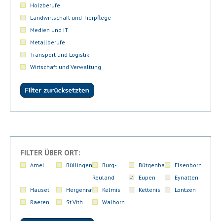
Holzberufe
Landwirtschaft und Tierpflege
Medien und IT
Metallberufe
Transport und Logistik
Wirtschaft und Verwaltung
FILTER ÜBER ORT:
Amel
Büllingen
Burg-
Bütgenbach
Elsenborn
Reuland
Eupen
Eynatten
Hauset
Hergenrath
Kelmis
Kettenis
Lontzen
Raeren
St.Vith
Walhorn