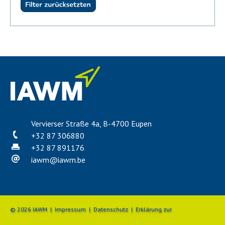
Vervierser Straße 4a, B-4700 Eupen
+32 87 306880
+32 87 891176
iawm
@
iawm.be
© 2026 IAWM |
Impressum
|
Datenschutz
|
Erklärung zur