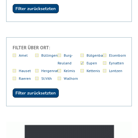
FILTER ÜBER ORT:
Amel
Büllingen
Burg-
Bütgenbach
Elsenborn
Reuland
Eupen
Eynatten
Hauset
Hergenrath
Kelmis
Kettenis
Lontzen
Raeren
St.Vith
Walhorn