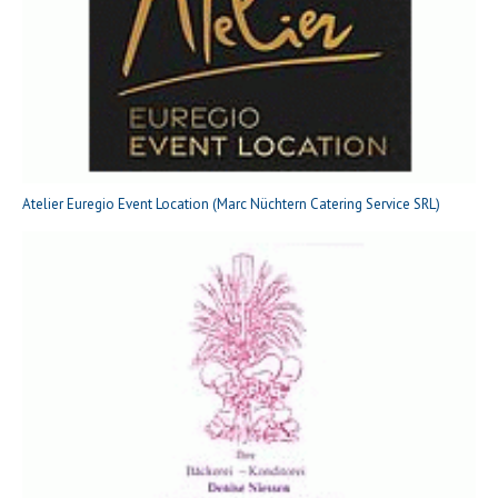
Atelier Euregio Event Location (Marc Nüchtern Catering Service SRL)