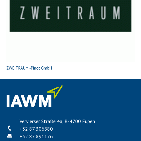
ZWEITRAUM -Pinot GmbH
Vervierser Straße 4a, B-4700 Eupen
+32 87 306880
+32 87 891176