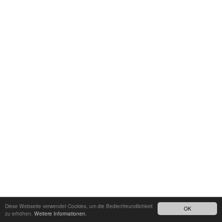
Diese Webseite verwendet Cookies, um die Bedienfreundlichkeit
OK
zu erhöhen.
Weitere Informationen.