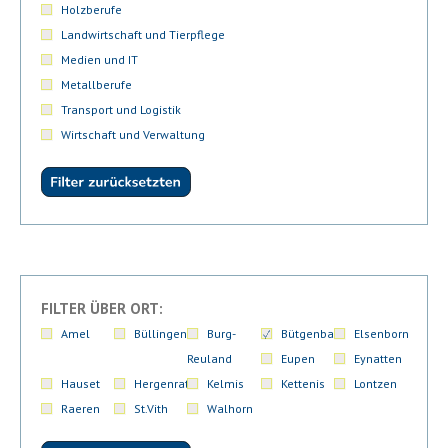
Holzberufe
Landwirtschaft und Tierpflege
Medien und IT
Metallberufe
Transport und Logistik
Wirtschaft und Verwaltung
FILTER ÜBER ORT:
Amel
Büllingen
Burg-
Bütgenbach
Elsenborn
Reuland
Eupen
Eynatten
Hauset
Hergenrath
Kelmis
Kettenis
Lontzen
Raeren
St.Vith
Walhorn