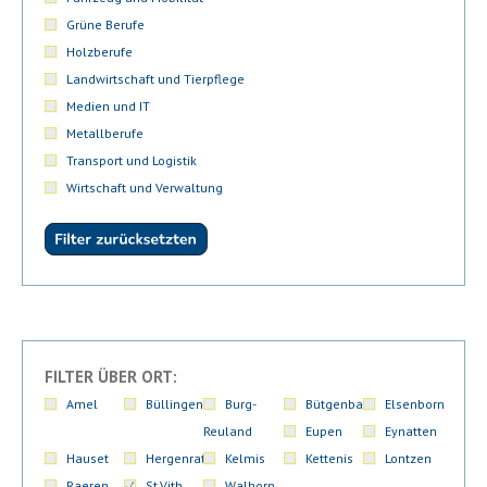
Grüne Berufe
Holzberufe
Landwirtschaft und Tierpflege
Medien und IT
Metallberufe
Transport und Logistik
Wirtschaft und Verwaltung
FILTER ÜBER ORT:
Amel
Büllingen
Burg-
Bütgenbach
Elsenborn
Reuland
Eupen
Eynatten
Hauset
Hergenrath
Kelmis
Kettenis
Lontzen
Raeren
St.Vith
Walhorn