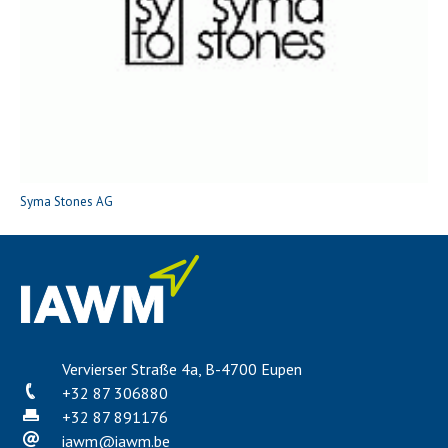
Syma Stones AG
Vervierser Straße 4a, B-4700 Eupen
+32 87 306880
+32 87 891176
iawm
@
iawm.be