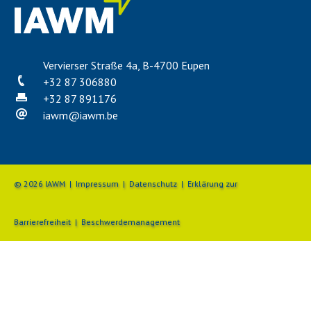
Vervierser Straße 4a, B-4700 Eupen
+32 87 306880
+32 87 891176
iawm
@
iawm.be
© 2026 IAWM |
Impressum
|
Datenschutz
|
Erklärung zur
Barrierefreiheit
|
Beschwerdemanagement