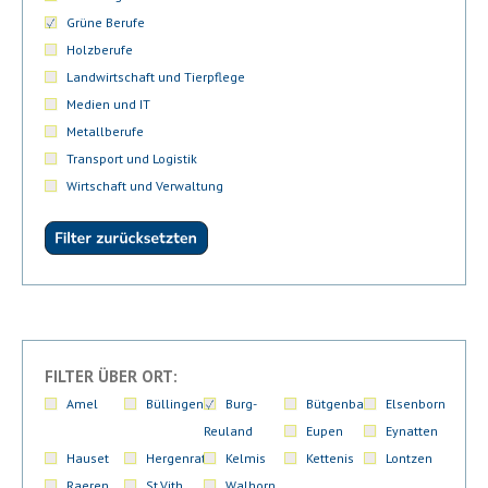
Grüne Berufe
Holzberufe
Landwirtschaft und Tierpflege
Medien und IT
Metallberufe
Transport und Logistik
Wirtschaft und Verwaltung
FILTER ÜBER ORT:
Amel
Büllingen
Burg-
Bütgenbach
Elsenborn
Reuland
Eupen
Eynatten
Hauset
Hergenrath
Kelmis
Kettenis
Lontzen
Raeren
St.Vith
Walhorn