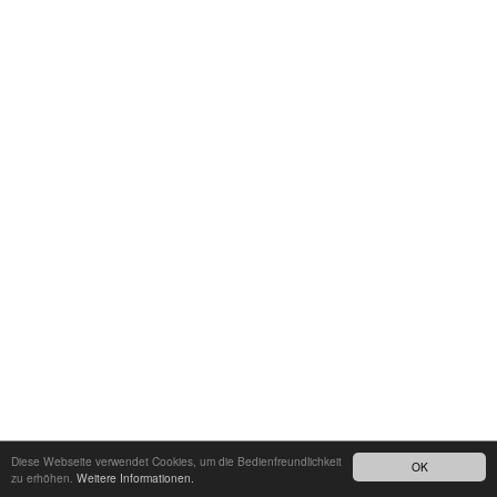
Diese Webseite verwendet Cookies, um die Bedienfreundlichkeit
OK
zu erhöhen.
Weitere Informationen.