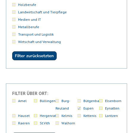
Holzberufe
Landwirtschaft und Tierpflege
Medien und IT
Metallberufe
Transport und Logistik
Wirtschaft und Verwaltung
FILTER ÜBER ORT:
Amel
Büllingen
Burg-
Bütgenbach
Elsenborn
Reuland
Eupen
Eynatten
Hauset
Hergenrath
Kelmis
Kettenis
Lontzen
Raeren
St.Vith
Walhorn