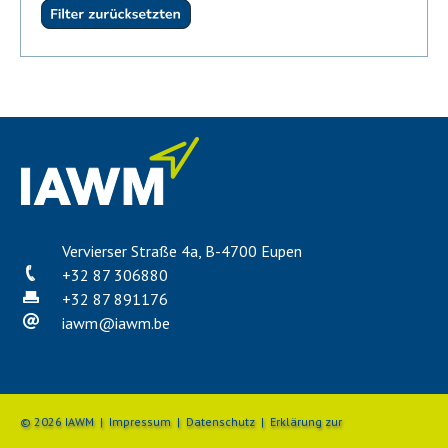
Vervierser Straße 4a, B-4700 Eupen
+32 87 306880
+32 87 891176
iawm
@
iawm.be
© 2026 IAWM |
Impressum
|
Datenschutz
|
Erklärung zur