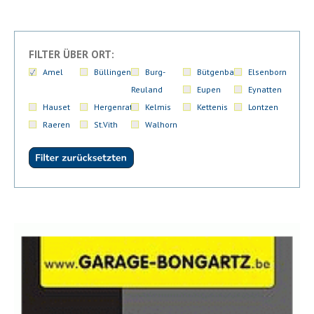
FILTER ÜBER ORT:
Amel
Büllingen
Burg-
Bütgenbach
Elsenborn
Reuland
Eupen
Eynatten
Hauset
Hergenrath
Kelmis
Kettenis
Lontzen
Raeren
St.Vith
Walhorn