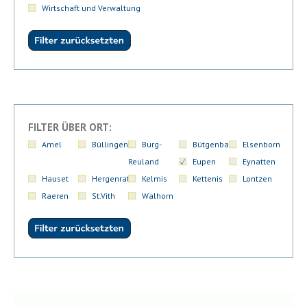
Wirtschaft und Verwaltung
FILTER ÜBER ORT:
Amel
Büllingen
Burg-
Bütgenbach
Elsenborn
Reuland
Eupen
Eynatten
Hauset
Hergenrath
Kelmis
Kettenis
Lontzen
Raeren
St.Vith
Walhorn